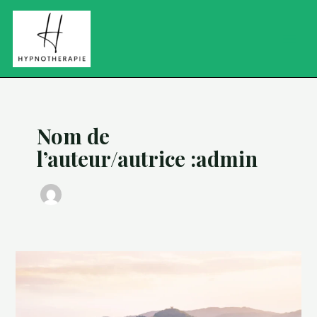
Aller
MAIN
au
MEN
contenu
Nom de
l’auteur/autrice :admin
Les
agences
de
voyage