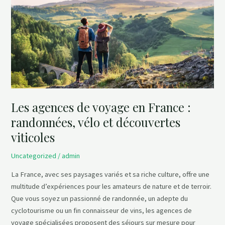
en
France
:
randonnées,
vélo
et
découvertes
viticoles
Les agences de voyage en France :
randonnées, vélo et découvertes
viticoles
Uncategorized
/
admin
La France, avec ses paysages variés et sa riche culture, offre une
multitude d’expériences pour les amateurs de nature et de terroir.
Que vous soyez un passionné de randonnée, un adepte du
cyclotourisme ou un fin connaisseur de vins, les agences de
voyage spécialisées proposent des séjours sur mesure pour